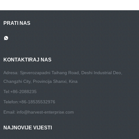
PRATI NAS
KONTAKTIRAJ NAS
Adresa: Sjeverozapadni Taihang Road, Deshi Industrial Deo,
Changzhi City, Provincija Shanxi, Kina
Tel:
+86-2088235
Telefon:
+86-18535532976
Email:
info@harvest-enterprise.com
NAJNOVIJE VIJESTI