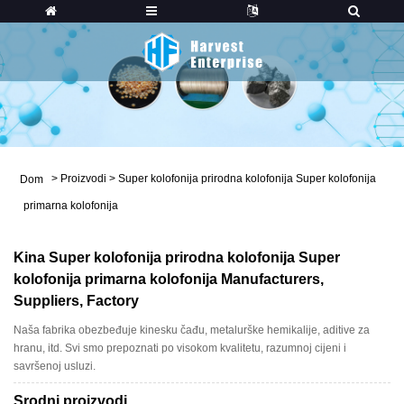
>
Proizvodi
>
Super kolofonija prirodna kolofonija Super kolofonija
Dom
primarna kolofonija
Kina Super kolofonija prirodna kolofonija Super
kolofonija primarna kolofonija Manufacturers,
Suppliers, Factory
Naša fabrika obezbeđuje kinesku čađu, metalurške hemikalije, aditive za
hranu, itd. Svi smo prepoznati po visokom kvalitetu, razumnoj cijeni i
savršenoj usluzi.
Srodni proizvodi