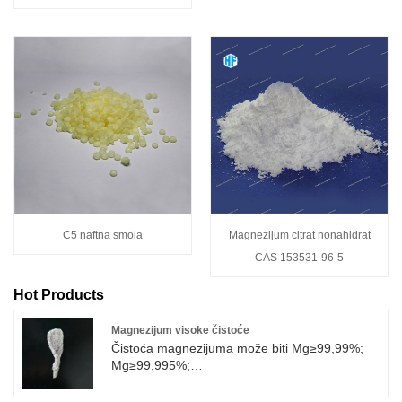
C5 naftna smola
Magnezijum citrat nonahidrat
CAS 153531-96-5
Hot Products
Magnezijum visoke čistoće
Čistoća magnezijuma može biti Mg≥99,99%;
Mg≥99,995%;
Mg≥99,999%