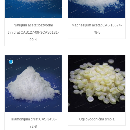
Natrijum acetat bezvodni
Magnezijum acetat CAS 16674-
trihidrat CAS127-09-3CAS6131-
78-5
90-4
Triamonijum citrat CAS 3458-
Ugljovodonična smola
72-8