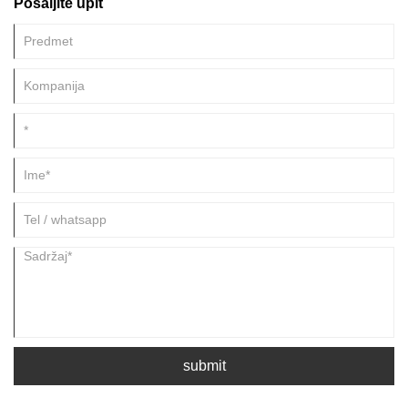
Pošaljite upit
submit