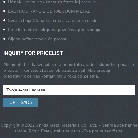
Učinak i korist inokulanta za ferosilicij granule
EKSTRUDIRANE ŽICE KALCIJUM METAL
Svijetla boja C5 naftna smola za boje za ceste
Fabrika metala kalcijuma povećava proizvodnju
Cijena naftne smole će porasti
INQUIRY FOR PRICELIST
Ako imate bilo kakvo pitanje o ponudi ili saradnji, slobodno pošaljite
e-poštu ili koristite sljedeći obrazac za upit. Naš prodajni
predstavnik će Vas kontaktirati u roku od 24 sata.
Copyright © 2022 Jinlida Metal Materials Co., Ltd. - Nehrđajuće naftne
smole, Rosin Ester, staklena perla -Sva prava zadržana.