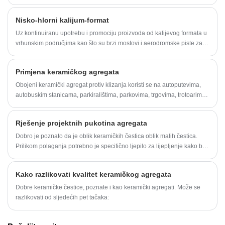
Termoplastična termoplastična boja za ceste se brzo suši, premaz je
deblji, vijek trajanja je dug, a postojanost refleksije je karakteristična,
Nisko-hlorni kalijum-format
ali je konstrukcija problematična i rad je komplikovan. Obični tip se
brzo suši, ima veliku građevinsku površinu, jednostavnu konstrukciju i
Uz kontinuiranu upotrebu i promociju proizvoda od kalijevog formata u
praktičan rad.
vrhunskim područjima kao što su brzi mostovi i aerodromske piste za
odleđivanje i otapanje snijega, kako bi se smanjila korozija hlora na
betonu za kolovoz. Na zahtjev stranih kupaca, naša kompanija je
Primjena keramičkog agregata
unaprijedila proizvode kalijum formata.
Obojeni keramički agregat protiv klizanja koristi se na autoputevima,
autobuskim stanicama, parkiralištima, parkovima, trgovima, trotoarima,
biciklima i drugim kolovozima u boji. U preprekama, skretanjima
autobusa, raskrsnicama, školskim raskrsnicama, podjelama traka itd.,
Rješenje projektnih pukotina agregata
vrlo je prikladno koristiti obojene keramičke čestice za uljepšavanje i
upozorenje.
Dobro je poznato da je oblik keramičkih čestica oblik malih čestica.
Prilikom polaganja potrebno je specifično ljepilo za lijepljenje kako bi
se formirala površina puta. Zbog oblika upotrebe, često se koristi u
polaganju keramičkih čestica. Može uzrokovati pukotine zbog
Kako razlikovati kvalitet keramičkog agregata
nepravilnog polaganja, ali kako riješiti ovu situaciju?
Dobre keramičke čestice, poznate i kao keramički agregati. Može se
razlikovati od sljedećih pet tačaka: