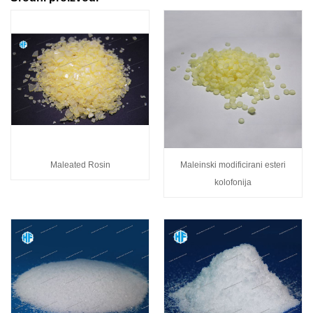
Maleated Rosin
Maleinski modificirani esteri
kolofonija