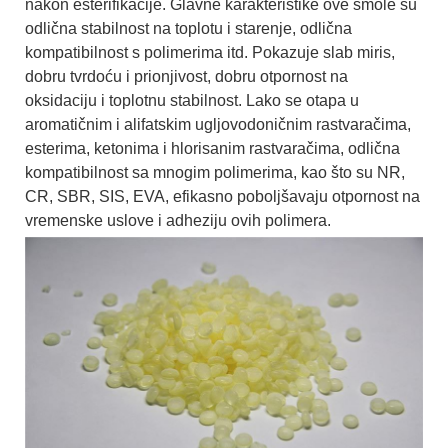
nakon esterifikacije. Glavne karakteristike ove smole su
odlična stabilnost na toplotu i starenje, odlična
kompatibilnost s polimerima itd. Pokazuje slab miris,
dobru tvrdoću i prionjivost, dobru otpornost na
oksidaciju i toplotnu stabilnost. Lako se otapa u
aromatičnim i alifatskim ugljovodoničnim rastvaračima,
esterima, ketonima i hlorisanim rastvaračima, odlična
kompatibilnost sa mnogim polimerima, kao što su NR,
CR, SBR, SIS, EVA, efikasno poboljšavaju otpornost na
vremenske uslove i adheziju ovih polimera.