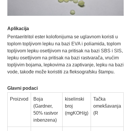
Aplikacija
Pentaeritritol ester kolofonijuma se uglavnom koristi u
toplom topljivom lepku na bazi EVA i poliamida, toplom
topljivom lepku osetljivom na pritisak na bazi SBS i SIS,
lepku osetljivom na pritisak na bazi rastvarača, vrućim
topljivim bojama, lepkovima za zaptivanje, lepku na bazi
vode, takođe može koristiti za fleksografsku štampu.
Glavni podaci
Proizvod
Boja
kiselinski
Tačka
(Gardner,
broj
omekšavanja
50% rastvor
(mgKOH/g)
(R
inbenzena)