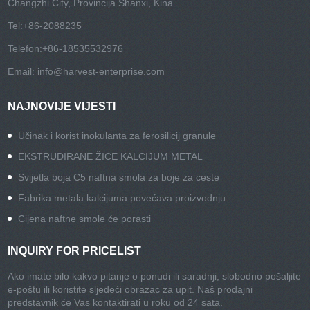
Changzhi City, Provincija Shanxi, Kina
Tel:
+86-2088235
Telefon:
+86-18535532976
Email:
info@harvest-enterprise.com
NAJNOVIJE VIJESTI
Učinak i korist inokulanta za ferosilicij granule
EKSTRUDIRANE ŽICE KALCIJUM METAL
Svijetla boja C5 naftna smola za boje za ceste
Fabrika metala kalcijuma povećava proizvodnju
Cijena naftne smole će porasti
INQUIRY FOR PRICELIST
Ako imate bilo kakvo pitanje o ponudi ili saradnji, slobodno pošaljite
e-poštu ili koristite sljedeći obrazac za upit. Naš prodajni
predstavnik će Vas kontaktirati u roku od 24 sata.