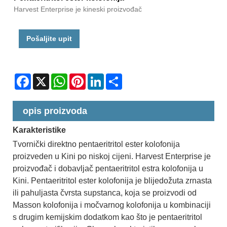
Harvest Enterprise je kineski proizvođač
Pošaljite upit
Facebook
X
WhatsApp
Pinterest
LinkedIn
Share
opis proizvoda
Karakteristike
Tvornički direktno pentaeritritol ester kolofonija
proizveden u Kini po niskoj cijeni. Harvest Enterprise je
proizvođač i dobavljač pentaeritritol estra kolofonija u
Kini. Pentaeritritol ester kolofonija je blijedožuta zrnasta
ili pahuljasta čvrsta supstanca, koja se proizvodi od
Masson kolofonija i močvarnog kolofonija u kombinaciji
s drugim kemijskim dodatkom kao što je pentaeritritol