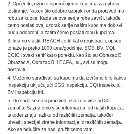
2. Općenito, uzorke isporučujemo kupcima za njihovo
testiranje. Nakon što odobre uzorak i onda proizvodimo
robu za kupce. Kada se ova serija robe završi, takođe
ćemo poslati ovaj uzorak serije našim kupcima dok svi
budu odobreni, a zatim ćemo poslati robu kupcima.
3. Imamo vlastiti REACH certifikat o registraciji, opseg
tonaže je preko 1000 tona/godišnje. SGS, BV, CQI,
CCIC i svaki sertifikat o poreklu, kao što su Obrazac E,
Obrazac A, Obrazac B, i ECFA, itd., svi se mogu
dostaviti.
4. Možemo sarađivati ​​sa kupcima da izvršimo bilo kakvu
inspekciju uključujući SGS inspekciju, CQI inspekciju,
BV inspekciju itd.
5. Do sada se naši proizvodi izvoze u više od 30
zemalja. Saznajemo više informacija. od naših kupaca,
također znaju razliku od različitih zemalja, također
uhvatiti specijalizirane informacije.iz različitih zemalja.
Ako se odlučite za nas, pružit ćemo vam