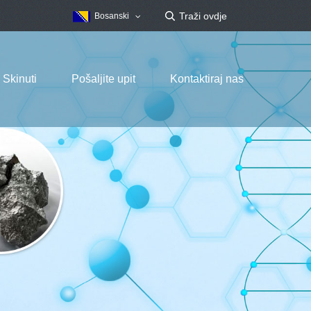
Bosanski
Skinuti
Pošaljite upit
Kontaktiraj nas