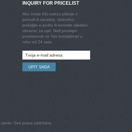
INQUIRY FOR PRICELIST
Ako imate bilo kakvo pitanje o
ponudi ili saradnji, slobodno
pošaljite e-poštu ili koristite sljedeći
obrazac za upit. Naš prodajni
predstavnik će Vas kontaktirati u
roku od 24 sata.
a perla -Sva prava zadržana.