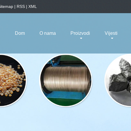
Sitemap
|
RSS
|
XML
Dom
O nama
Proizvodi
Vijesti