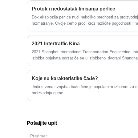
sirćetne kiseline sa amonijakom.
Protok i nedostatak finisanja perlice
Dok eksplozija perlice nudi nekoliko prednosti za proizvodn
razmatranje. Ovdje ćemo proći kroz različite pogodnosti i 
perlice.
2021 Intertraffic Kina
2021 Shanghai International Transportation Engineering, inte
izložba objekata održat će se u izložbenoj dvorani Shangha
Dobrodošli da zakažete termin
Koje su karakteristike čađe?
Jedinstvena svojstva čađe čine je popularnim izborom za mn
proizvodnju gume.
Pošaljite upit