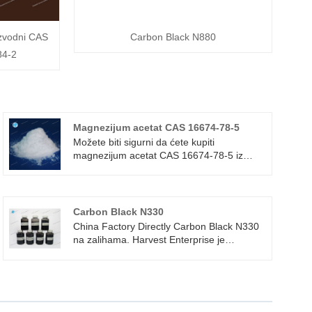
ezvodni CAS
Carbon Black N880
84-2
Magnezijum acetat CAS 16674-78-5
Možete biti sigurni da ćete kupiti
magnezijum acetat CAS 16674-78-5 iz
fabrike Harvest Enterprise, a mi ćemo vam
ponuditi najbolju uslugu nakon prodaje i
pravovremenu isporuku. Magnezijum
acetat se može koristiti za dodatke stočnoj
Carbon Black N330
hrani i kozmetiku, pripremu magnezijum
China Factory Directly Carbon Black N330
uranil acetata, određivanje natrijuma u
na zalihama. Harvest Enterprise je
laboratoriji. Može se koristiti i kao analitički
proizvođač i dobavljač čađe N330 u Kini.
reagens kao što je taložnik, a može se
Carbon Black N330 Široko se koriste u
koristiti i kao sredstvo za otapanje snijega.
industrijskim gumenim proizvodima, smjesi
gazećeg sloja, unutrašnjim gumama i
smjesi Cord Fabric. Također se koristi u