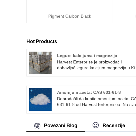
Pigment Carbon Black
Hot Products
Legure kalcijuma i magnezija
Harvest Enterprise je proizvođač i
dobavljač legura kalcijum magnezija u Ki
koji mogu veleprodaju legura kalcijum
magnezija. 1. Sredstvo za učvršćivanje:
Koristi se za poboljšanje fizičkih i
mehaničkih svojstava legure metala
Amonijum acetat CAS 631-61-8
2. Uzmite kao efikasan rafiner zrna: Koris
Dobrodošli da kupite amonijum acetat C
se za kontrolu disperzije pojedinačnih
631-61-8 od Harvest Enterprisea. Na sva
kristala u metalu, kako bi se proizvela fini
zahtjev kupaca odgovara se u roku od 2
i ujednačenija struktura zrna.
sata. Amonijum acetat CAS: 631-61-8 je
3. modificirajući dodatak: Obično se korist
organska so sa molekulskom formulom
za povećanje čvrstoće, duktilnosti i
Povezani Blog
Recenzije
CH3COONH4, CAS broj je 631-61-8. To 
obradivosti.
bijeli prah, koji se može dobiti reakcijom