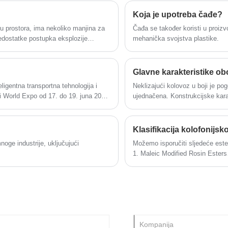
3.fabrika direktno opskrbljuje robu
proizvodi serije "MRP" mogu potpuno
Koja je upotreba čađe?
rastvorljivi u naftnim rastvaračima (120
ju prostora, ima nekoliko manjina za
​Čađa se također koristi u proizv
nedostatke postupka eksplozije
mehanička svojstva plastike.
Glavne karakteristike obo
ligentna transportna tehnologija i
Neklizajući kolovoz u boji je pog
i World Expo od 17. do 19. juna 2021.
ujednačena. Konstrukcijske karak
Klasifikacija kolofonijsk
oge industrije, uključujući
Možemo isporučiti sljedeće ester
1. Maleic Modified Rosin Esters
2. Alkoholno rastvorljivi Maleins
3. Glicerol ester kolofonija