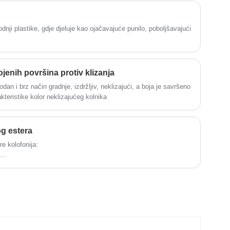
sloju trake za gume, vanjskom valjku i
gumenoj površini.
odnji plastike, gdje djeluje kao ojačavajuće punilo, poboljšavajući
jenih površina protiv klizanja
odan i brz način gradnje, izdržljiv, neklizajući, a boja je savršeno
teristike kolor neklizajućeg kolnika
og estera
e kolofonija:
ki modifikovani esteri kolofonija