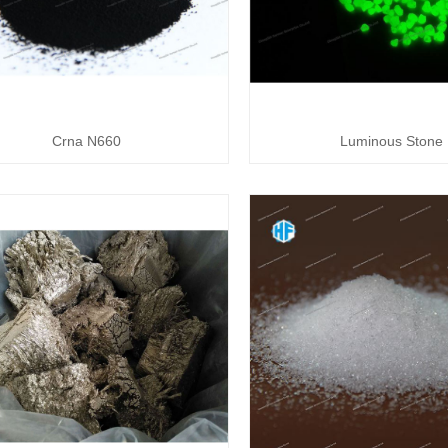
Crna N660
Luminous Stone