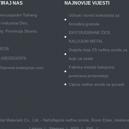
IRAJ NAS
NAJNOVIJE VIJESTI
verozapadni Taihang
Učinak i korist inokulanta za
 Industrial Deo,
ferosilicij granule
y, Provincija Shanxi,
EKSTRUDIRANE ŽICE
KALCIJUM METAL
88235
Svijetla boja C5 naftna smola za
-18535532976
boje za ceste
Fabrika metala kalcijuma
@harvest-enterprise.com
povećava proizvodnju
Cijena naftne smole će porasti
tal Materials Co., Ltd. - Nehrđajuće naftne smole, Rosin Ester, staklen
Linkovi
|
Sitemap
|
RSS
|
XML
|