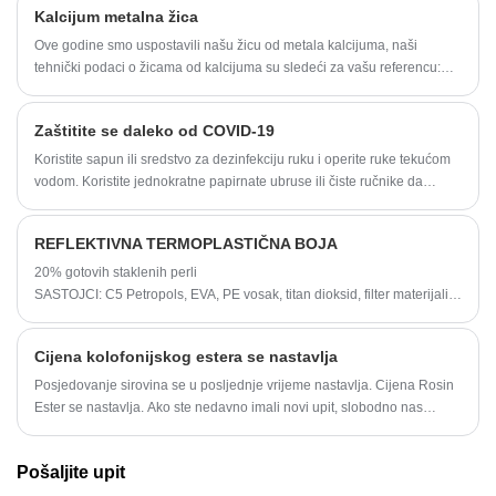
Kalcijum metalna žica
Ove godine smo uspostavili našu žicu od metala kalcijuma, naši
tehnički podaci o žicama od kalcijuma su sledeći za vašu referencu:
Glavna primjena: Žica od metala kalcijuma je sirovina žice jezgre
kalcijuma
Zaštitite se daleko od COVID-19
Žica od kalcijumske šipke bez trake
Koristite sapun ili sredstvo za dezinfekciju ruku i operite ruke tekućom
vodom. Koristite jednokratne papirnate ubruse ili čiste ručnike da
obrišete ruke. Operite ruke odmah nakon dodirivanja respiratornog
sekreta (kao što je nakon kihanja).
REFLEKTIVNA TERMOPLASTIČNA BOJA
20% gotovih staklenih perli
SASTOJCI: C5 Petropols, EVA, PE vosak, titan dioksid, filter materijali
IZGLED: Puder
Cijena kolofonijskog estera se nastavlja
Posjedovanje sirovina se u posljednje vrijeme nastavlja. Cijena Rosin
Ester se nastavlja. Ako ste nedavno imali novi upit, slobodno nas
kontaktirajte
Pošaljite upit