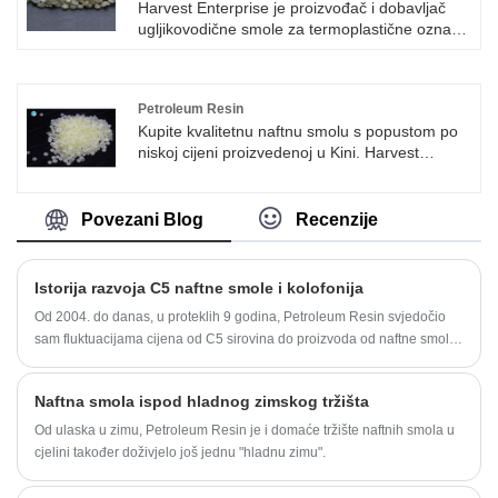
Harvest Enterprise je proizvođač i dobavljač
ugljikovodične smole za termoplastične oznake
cesta u Kini. Naftna smola je nova vrsta
hemijskog proizvoda razvijena poslednjih
godina. Zbog svojih prednosti niske cijene,
Petroleum Resin
dobre mješljivosti, niske tačke topljenja,
Kupite kvalitetnu naftnu smolu s popustom po
otpornosti na vodu, otpornosti na etanol i
niskoj cijeni proizvedenoj u Kini. Harvest
hemikalija, može se široko koristiti u mnogim
Enterprise je proizvođač i dobavljač naftnih
industrijama i poljima, kao što su guma, ljepilo,
smola u Kini
premazivanje, izrada papira, tinta i tako dalje.
1. Za naftnu smolu možemo vas opskrbiti sa
Povezani Blog
Recenzije
C5 naftnom smolom, C9 naftnom smolom,
C5C9 kopolimeriziranom naftnom
smolomï¼Hidrogeniranom naftnom smolom
Istorija razvoja C5 naftne smole i kolofonija
2. Ako nas odaberete, možemo preporučiti
Od 2004. do danas, u proteklih 9 godina, Petroleum Resin svjedočio
odgovarajuću smolu za vas.
sam fluktuacijama cijena od C5 sirovina do proizvoda od naftne smole.
3. Boja naših proizvoda je od boje 0 do boje
U to vreme, ugljenik pet sirovina je iznosio 3.600 juana po toni, naftna
18.
smola je bila 8.000 juana po toni,
4. Naša cijena je najniža od kineskog tržišta, a
Naftna smola ispod hladnog zimskog tržišta
kvaliteta je najbolja za vas.
Jednom riječju, Havest Resin je najprikladniji
Od ulaska u zimu, Petroleum Resin je i domaće tržište naftnih smola u
za vas.
cjelini također doživjelo još jednu "hladnu zimu".