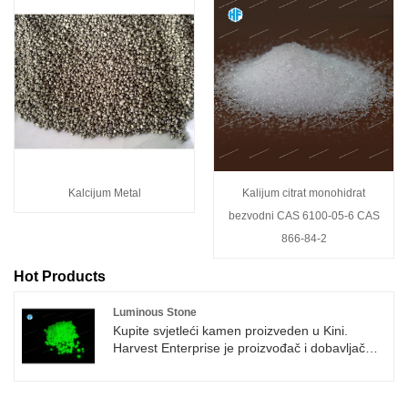
Kalcijum Metal
Kalijum citrat monohidrat
bezvodni CAS 6100-05-6 CAS
866-84-2
Hot Products
Luminous Stone
Kupite svjetleći kamen proizveden u Kini.
Harvest Enterprise je proizvođač i dobavljač
Luminous Stone u Kini.
1.Terrazzo podne dekoracije
2.Walls ili counter tops dekoracije