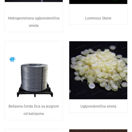
Hidrogenizirana ugljovodonična
Luminous Stone
smola
Bešavna čvrsta žica sa jezgrom
Ugljovodonična smola
od kalcijuma