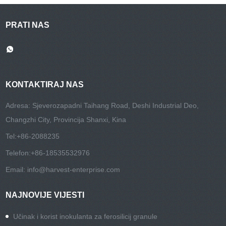
PRATI NAS
KONTAKTIRAJ NAS
Adresa: Sjeverozapadni Taihang Road, Deshi Industrial Deo,
Changzhi City, Provincija Shanxi, Kina
Tel:
+86-2088235
Telefon:
+86-18535532976
Email:
info@harvest-enterprise.com
NAJNOVIJE VIJESTI
Učinak i korist inokulanta za ferosilicij granule