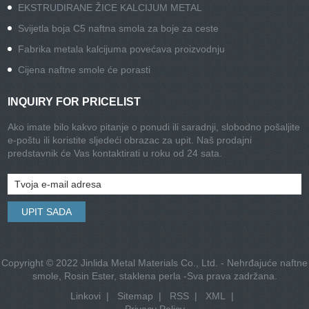
EKSTRUDIRANE ŽICE KALCIJUM METAL
Svijetla boja C5 naftna smola za boje za ceste
Fabrika metala kalcijuma povećava proizvodnju
Cijena naftne smole će porasti
INQUIRY FOR PRICELIST
Ako imate bilo kakvo pitanje o ponudi ili saradnji, slobodno pošaljite
e-poštu ili koristite sljedeći obrazac za upit. Naš prodajni
predstavnik će Vas kontaktirati u roku od 24 sata.
Copyright © 2022 Jinlida Metal Materials Co., Ltd. - Nehrđajuće naftne
smole, Rosin Ester, staklena perla -Sva prava zadržana.
Linkovi
|
Sitemap
|
RSS
|
XML
|