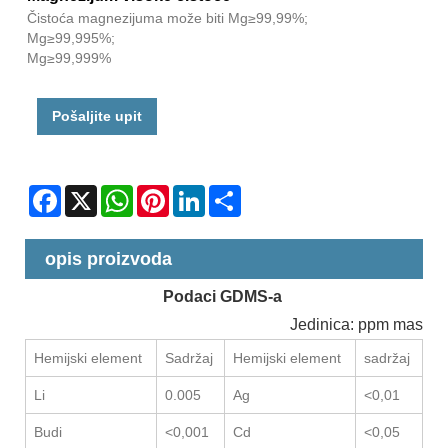
Čistoća magnezijuma može biti Mg≥99,99%;
Mg≥99,995%;
Mg≥99,999%
Pošaljite upit
Facebook
X
WhatsApp
Pinterest
LinkedIn
Share
opis proizvoda
Podaci GDMS-a
Jedinica: ppm mas
Hemijski element
Sadržaj
Hemijski element
sadržaj
Li
0.005
Ag
<0,01
Budi
<0,001
Cd
<0,05