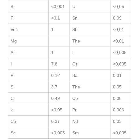
B
<0,001
U
<0,05
F
<0.1
Sn
0.09
Već
1
Sb
<0,01
Mg
The
<0,01
AL
1
I
<0,005
I
7.8
Cs
<0,005
P
0.12
Ba
0.01
S
3.7
The
0.05
Cl
0.49
Ce
0.08
k
<0,05
Pr
0.006
Ca
0.37
Nd
0.03
Sc
<0,005
Sm
<0,005