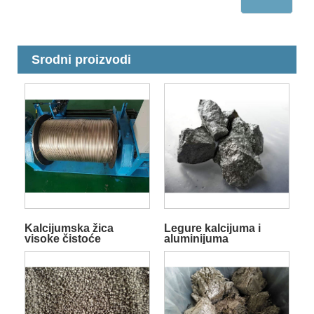
Srodni proizvodi
Kalcijumska žica
Legure kalcijuma i
visoke čistoće
aluminijuma