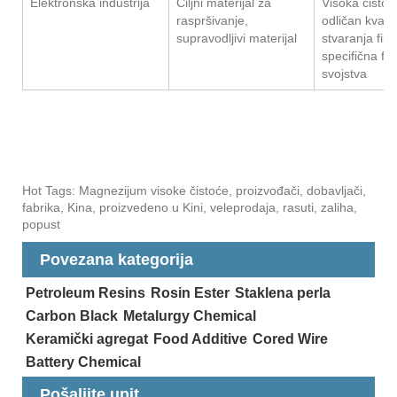
Elektronska industrija
Ciljni materijal za
Visoka čistoć
raspršivanje,
odličan kvalit
supravodljivi materijal
stvaranja film
specifična fiz
svojstva
Hot Tags: Magnezijum visoke čistoće, proizvođači, dobavljači,
fabrika, Kina, proizvedeno u Kini, veleprodaja, rasuti, zaliha,
popust
Povezana kategorija
Petroleum Resins
Rosin Ester
Staklena perla
Carbon Black
Metalurgy Chemical
Keramički agregat
Food Additive
Cored Wire
Battery Chemical
Pošaljite upit