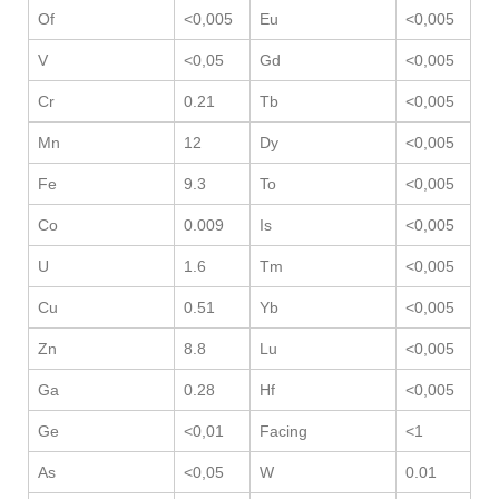
Of
<0,005
Eu
<0,005
V
<0,05
Gd
<0,005
Cr
0.21
Tb
<0,005
Mn
12
Dy
<0,005
Fe
9.3
To
<0,005
Co
0.009
Is
<0,005
U
1.6
Tm
<0,005
Cu
0.51
Yb
<0,005
Zn
8.8
Lu
<0,005
Ga
0.28
Hf
<0,005
Ge
<0,01
Facing
<1
As
<0,05
W
0.01