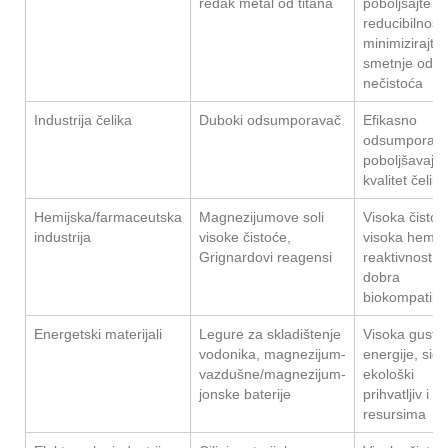
redak metal od titana
poboljšajte
reducibilnost 
minimizirajte
smetnje od
nečistoća
Industrija čelika
Duboki odsumporavač
Efikasno
odsumporava
poboljšavajuć
kvalitet čelika
Hemijska/farmaceutska
Magnezijumove soli
Visoka čistoć
industrija
visoke čistoće,
visoka hemij
Grignardovi reagensi
reaktivnost,
dobra
biokompatibil
Energetski materijali
Legure za skladištenje
Visoka gusto
vodonika, magnezijum-
energije, sig
vazdušne/magnezijum-
ekološki
jonske baterije
prihvatljiv i b
resursima