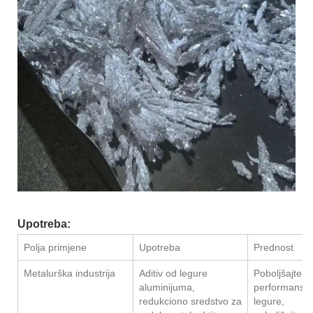
Upotreba:
Polja primjene
Upotreba
Prednost
Metalurška industrija
Aditiv od legure
Poboljšajte
aluminijuma,
performanse
redukciono sredstvo za
legure,