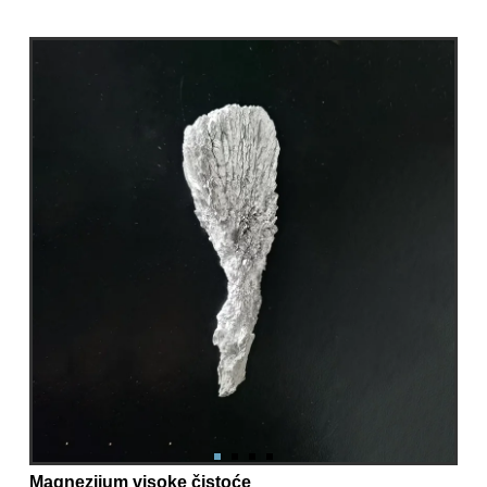
Magnezijum visoke čistoće