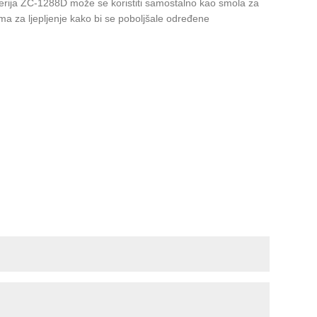
a, serija ZC-1288D može se koristiti samostalno kao smola za
ama za ljepljenje kako bi se poboljšale određene