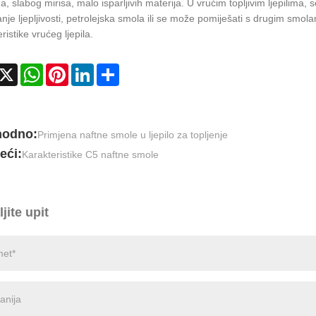
a, slabog mirisa, malo isparljivih materija. U vrućim topljivim ljepilim
nje ljepljivosti, petrolejska smola ili se može pomiješati s drugim smol
ristike vrućeg ljepila.
acebook
X
WhatsApp
Pinterest
LinkedIn
Share
hodno:
Primjena naftne smole u ljepilo za topljenje
eći:
Karakteristike C5 naftne smole
jite upit