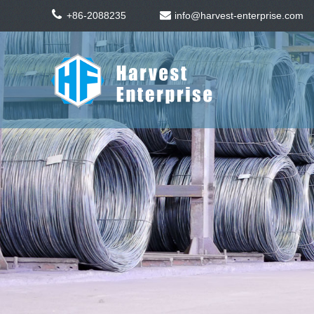
+86-2088235
info@harvest-enterprise.com