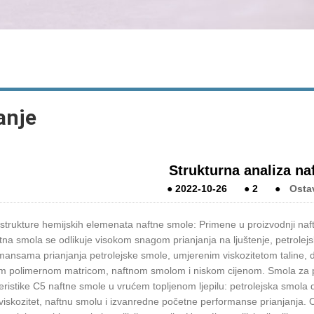
anje
Strukturna analiza na
●
2022-10-26
●
2
●
Osta
strukture hemijskih elemenata naftne smole: Primene u proizvodnji naf
tna smola se odlikuje visokom snagom prianjanja na ljuštenje, petrol
mansama prianjanja petrolejske smole, umjerenim viskozitetom taline,
m polimernom matricom, naftnom smolom i niskom cijenom. Smola za pove
eristike C5 naftne smole u vrućem topljenom ljepilu: petrolejska smola d
viskozitet, naftnu smolu i izvanredne početne performanse prianjanja. Od