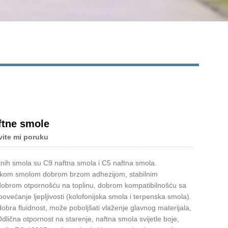
ftne smole
vite mi poruku
tnih smola su C9 naftna smola i C5 naftna smola.
ejskom smolom dobrom brzom adhezijom, stabilnim
 dobrom otpornošću na toplinu, dobrom kompatibilnošću sa
ćanje ljepljivosti (kolofonijska smola i terpenska smola).
obra fluidnost, može poboljšati vlaženje glavnog materijala,
lična otpornost na starenje, naftna smola svijetle boje,