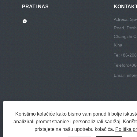
PRATI NAS
KONTAKT
Adresa: Sje
Road, Deshi
Changzhi Cit
Kina
Tel:
+86-20
Telefon:
+86
Email:
info
Koristimo kolačiće kako bismo vam ponudili bolje iskust
analizirali promet stranice i personalizirali sadržaj. Kori
pristajete na našu upotrebu kolačića.
Politika p
Copyright © 2022 Jinlida Me