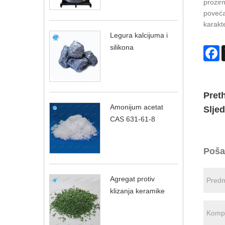
prozirn
poveća
karakte
Legura kalcijuma i
silikona
F
Pret
Amonijum acetat
Sljed
CAS 631-61-8
Pošal
Agregat protiv
klizanja keramike