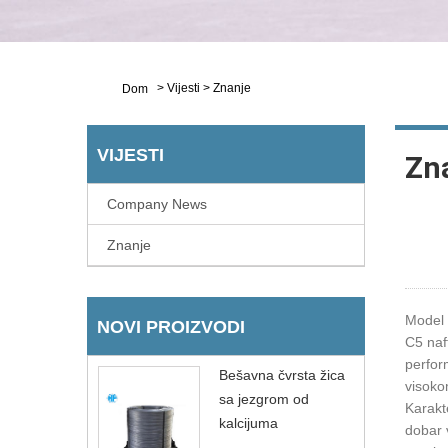
>
Vijesti
>
Znanje
Dom
VIJESTI
Zn
Company News
Znanje
Model 
NOVI PROIZVODI
C5 naf
perfor
Bešavna čvrsta žica
visoko
sa jezgrom od
Karakt
kalcijuma
dobar 